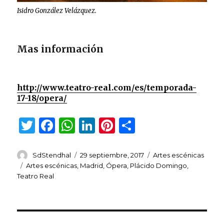
Isidro González Velázquez.
Mas información
http://www.teatro-real.com/es/temporada-
17-18/opera/
T
F
W
Li
Pi
C
w
a
h
n
n
o
it
c
at
k
te
m
Autor
Publicado
Categorías
SdStendhal
29 septiembre, 2017
Artes escénicas
el
Etiquetas
Artes escénicas
,
Madrid
,
Ópera
,
Plácido Domingo
,
te
e
s
e
re
p
Teatro Real
r
b
A
dI
st
ar
o
p
n
ti
o
p
r