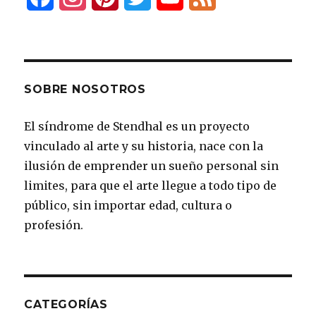
a
n
i
w
o
e
c
s
n
i
u
e
e
t
t
t
T
d
SOBRE NOSOTROS
b
a
e
t
u
El síndrome de Stendhal es un proyecto
o
g
r
e
b
vinculado al arte y su historia, nace con la
o
r
e
r
e
ilusión de emprender un sueño personal sin
k
a
s
limites, para que el arte llegue a todo tipo de
público, sin importar edad, cultura o
m
t
profesión.
CATEGORÍAS