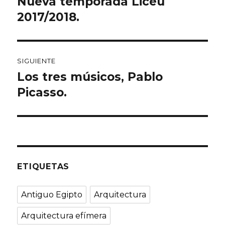
Nueva temporada Liceu
Entrada
anterior:
2017/2018.
entradas
SIGUIENTE
Los tres músicos, Pablo
Entrada
siguiente:
Picasso.
ETIQUETAS
Antiguo Egipto
Arquitectura
Arquitectura efímera