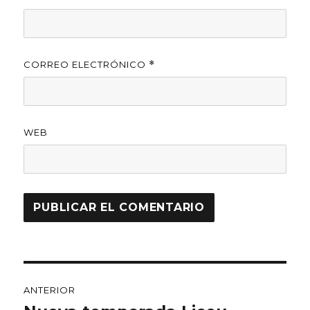
CORREO ELECTRÓNICO
*
WEB
Navegación
ANTERIOR
de