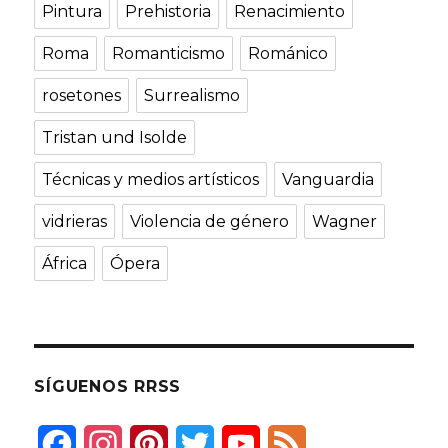
Pintura
Prehistoria
Renacimiento
Roma
Romanticismo
Románico
rosetones
Surrealismo
Tristan und Isolde
Técnicas y medios artísticos
Vanguardia
vidrieras
Violencia de género
Wagner
África
Ópera
SÍGUENOS RRSS
F
I
P
T
Y
F