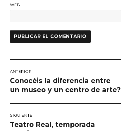
WEB
Navegación
ANTERIOR
de
Conocéis la diferencia entre
Entrada
anterior:
un museo y un centro de arte?
entradas
SIGUIENTE
Teatro Real, temporada
Entrada