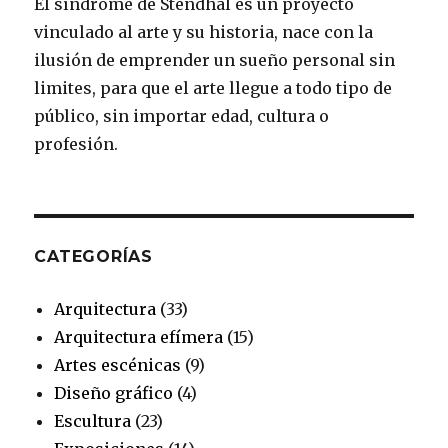
El síndrome de Stendhal es un proyecto
o
g
r
e
b
vinculado al arte y su historia, nace con la
o
r
e
r
e
ilusión de emprender un sueño personal sin
k
a
s
limites, para que el arte llegue a todo tipo de
público, sin importar edad, cultura o
m
t
profesión.
CATEGORÍAS
Arquitectura
(33)
Arquitectura efímera
(15)
Artes escénicas
(9)
Diseño gráfico
(4)
Escultura
(23)