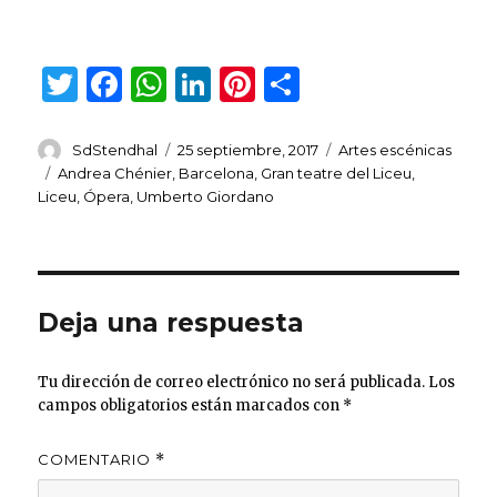
T
F
W
Li
Pi
C
w
a
h
n
n
o
it
c
at
k
te
m
Autor
Publicado
Categorías
SdStendhal
25 septiembre, 2017
Artes escénicas
el
Etiquetas
Andrea Chénier
,
Barcelona
,
Gran teatre del Liceu
,
te
e
s
e
re
p
Liceu
,
Ópera
,
Umberto Giordano
r
b
A
dI
st
ar
o
p
n
ti
o
p
r
Deja una respuesta
k
Tu dirección de correo electrónico no será publicada.
Los
campos obligatorios están marcados con
*
COMENTARIO
*