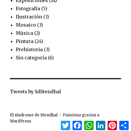
Exposiciones
(14)
Fotografía
(5)
Ilustración
(3)
Mosaico
(3)
Música
(2)
Pintura
(24)
Prehistoria
(3)
Sin categoría
(6)
Tweets by SdStendhal
El síndrome de Stendhal
Funciona gracias a
WordPress
Twitter
Facebook
WhatsApp
LinkedIn
Pinte