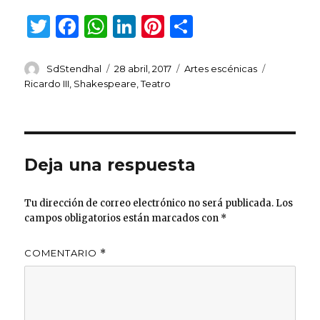
T
F
W
Li
Pi
C
w
a
h
n
n
o
it
c
at
k
te
m
Autor
Publicado
Categorías
Etiquetas
SdStendhal
28 abril, 2017
Artes escénicas
el
Ricardo III
,
Shakespeare
,
Teatro
te
e
s
e
re
p
r
b
A
dI
st
ar
o
p
n
ti
o
p
r
Deja una respuesta
k
Tu dirección de correo electrónico no será publicada.
Los
campos obligatorios están marcados con
*
COMENTARIO
*