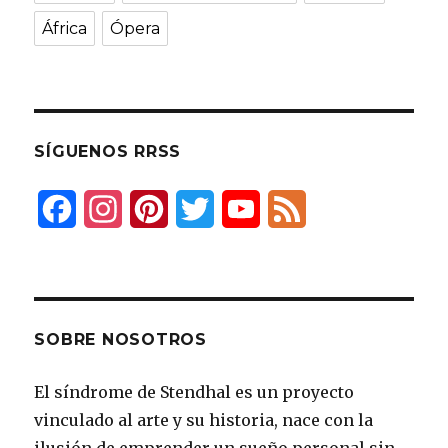
África
Ópera
SÍGUENOS RRSS
F
I
P
T
Y
F
a
n
i
w
o
e
c
s
n
i
u
e
e
t
t
t
T
d
SOBRE NOSOTROS
b
a
e
t
u
El síndrome de Stendhal es un proyecto
o
g
r
e
b
vinculado al arte y su historia, nace con la
o
r
e
r
e
ilusión de emprender un sueño personal sin