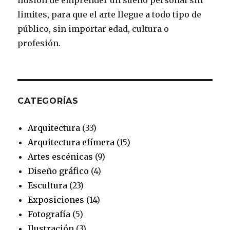
k
a
s
limites, para que el arte llegue a todo tipo de
público, sin importar edad, cultura o
m
t
profesión.
CATEGORÍAS
Arquitectura
(33)
Arquitectura efímera
(15)
Artes escénicas
(9)
Diseño gráfico
(4)
Escultura
(23)
Exposiciones
(14)
Fotografía
(5)
Ilustración
(3)