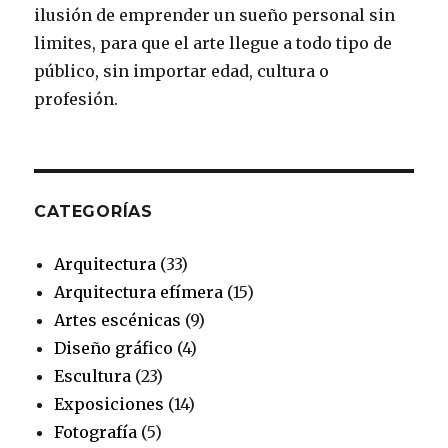
o
r
e
r
e
ilusión de emprender un sueño personal sin
k
a
s
limites, para que el arte llegue a todo tipo de
público, sin importar edad, cultura o
m
t
profesión.
CATEGORÍAS
Arquitectura
(33)
Arquitectura efímera
(15)
Artes escénicas
(9)
Diseño gráfico
(4)
Escultura
(23)
Exposiciones
(14)
Fotografía
(5)