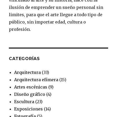
vinculado al arte y su historia, nace con la
o
r
e
r
e
ilusión de emprender un sueño personal sin
k
a
s
limites, para que el arte llegue a todo tipo de
público, sin importar edad, cultura o
m
t
profesión.
CATEGORÍAS
Arquitectura
(33)
Arquitectura efímera
(15)
Artes escénicas
(9)
Diseño gráfico
(4)
Escultura
(23)
Exposiciones
(14)
Fotografía
(5)