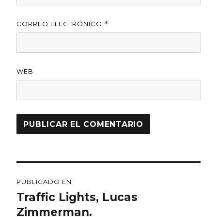
CORREO ELECTRÓNICO
*
WEB
Navegación
PUBLICADO EN
de
Traffic Lights, Lucas
Zimmerman.
entradas