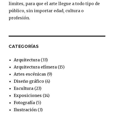
k
a
s
limites, para que el arte llegue a todo tipo de
público, sin importar edad, cultura o
m
t
profesión.
CATEGORÍAS
Arquitectura
(33)
Arquitectura efímera
(15)
Artes escénicas
(9)
Diseño gráfico
(4)
Escultura
(23)
Exposiciones
(14)
Fotografía
(5)
Ilustración
(3)