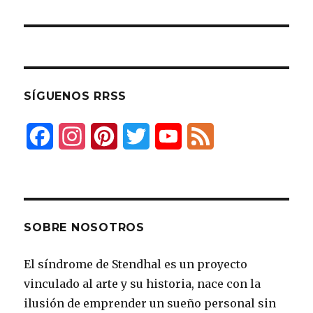
SÍGUENOS RRSS
F
I
P
T
Y
F
a
n
i
w
o
e
c
s
n
i
u
e
e
t
t
t
T
d
SOBRE NOSOTROS
b
a
e
t
u
El síndrome de Stendhal es un proyecto
o
g
r
e
b
vinculado al arte y su historia, nace con la
o
r
e
r
e
ilusión de emprender un sueño personal sin