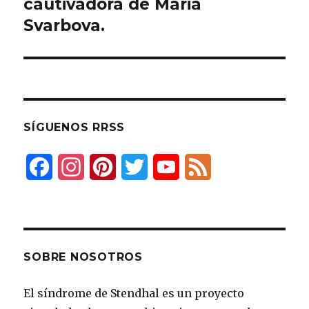
cautivadora de Maria
entradas
Svarbova.
SÍGUENOS RRSS
F
I
P
T
Y
F
a
n
i
w
o
e
c
s
n
i
u
e
e
t
t
t
T
d
SOBRE NOSOTROS
b
a
e
t
u
El síndrome de Stendhal es un proyecto
o
g
r
e
b