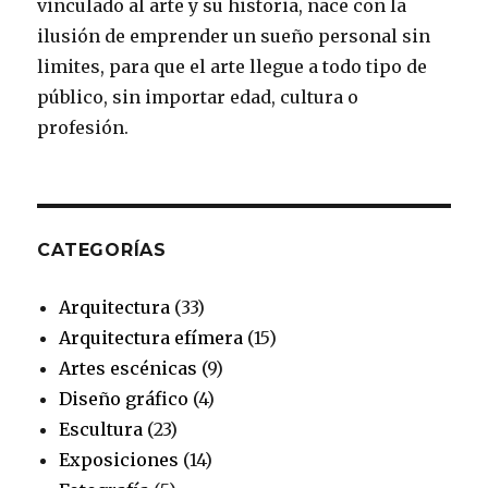
vinculado al arte y su historia, nace con la
o
r
e
r
e
ilusión de emprender un sueño personal sin
k
a
s
limites, para que el arte llegue a todo tipo de
público, sin importar edad, cultura o
m
t
profesión.
CATEGORÍAS
Arquitectura
(33)
Arquitectura efímera
(15)
Artes escénicas
(9)
Diseño gráfico
(4)
Escultura
(23)
Exposiciones
(14)