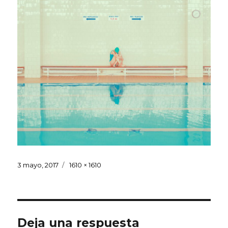
Publicado
Tamaño
3 mayo, 2017
1610 × 1610
el
completo
Deja una respuesta