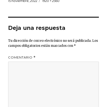
Publicado
Tamaño
15 noviembre, 2022
1920 × 2560
el
completo
Deja una respuesta
Tu dirección de correo electrónico no será publicada.
Los
campos obligatorios están marcados con
*
COMENTARIO
*