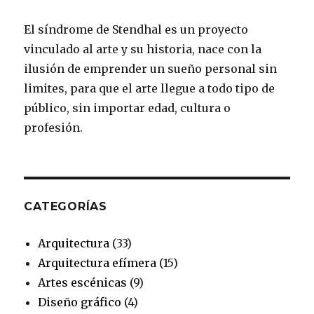
b
a
e
t
u
El síndrome de Stendhal es un proyecto
o
g
r
e
b
vinculado al arte y su historia, nace con la
o
r
e
r
e
ilusión de emprender un sueño personal sin
k
a
s
limites, para que el arte llegue a todo tipo de
público, sin importar edad, cultura o
m
t
profesión.
CATEGORÍAS
Arquitectura
(33)
Arquitectura efímera
(15)
Artes escénicas
(9)
Diseño gráfico
(4)