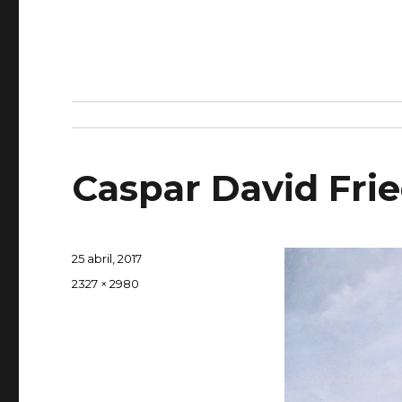
Caspar David Frie
Publicado
25 abril, 2017
el
Tamaño
2327 × 2980
completo