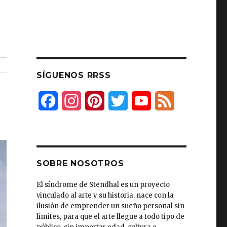
SÍGUENOS RRSS
F
I
P
T
Y
F
a
n
i
w
o
e
c
s
n
i
u
e
e
t
t
t
T
d
SOBRE NOSOTROS
b
a
e
t
u
El síndrome de Stendhal es un proyecto
vinculado al arte y su historia, nace con la
o
g
r
e
b
ilusión de emprender un sueño personal sin
o
r
e
r
e
limites, para que el arte llegue a todo tipo de