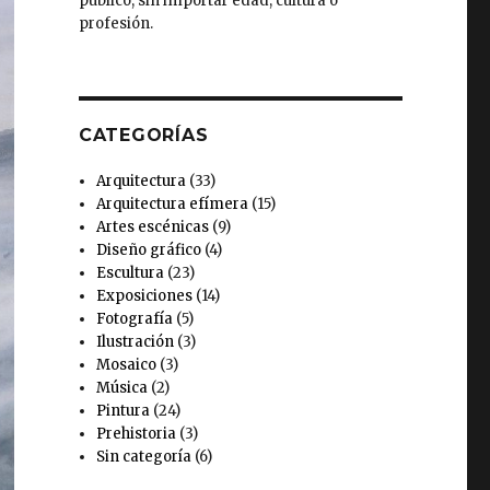
público, sin importar edad, cultura o
k
a
s
profesión.
m
t
CATEGORÍAS
Arquitectura
(33)
Arquitectura efímera
(15)
Artes escénicas
(9)
Diseño gráfico
(4)
Escultura
(23)
Exposiciones
(14)
Fotografía
(5)
Ilustración
(3)
Mosaico
(3)
Música
(2)
Pintura
(24)
Prehistoria
(3)
Sin categoría
(6)