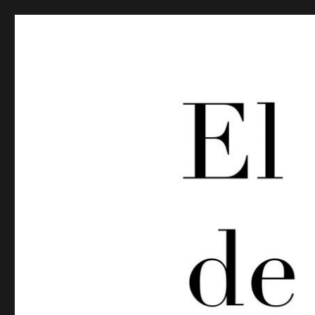
El síndrome de Stendhal
Difundimos esto tan humano que nos justifica y nos acom