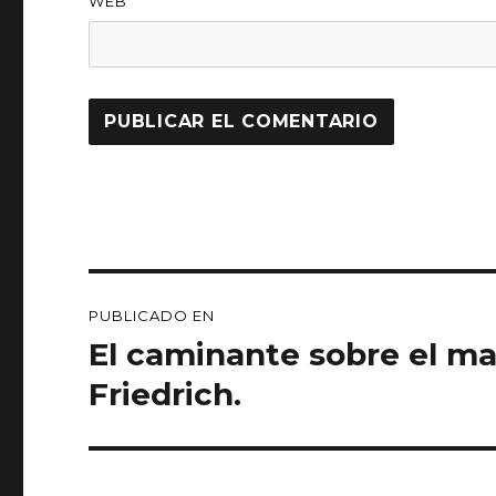
WEB
Navegación
PUBLICADO EN
de
El caminante sobre el ma
entradas
Friedrich.