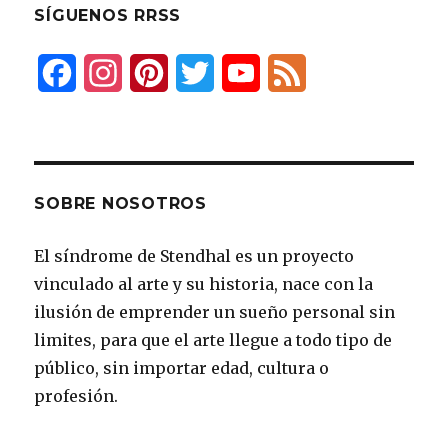
SÍGUENOS RRSS
F
I
P
T
Y
F
a
n
i
w
o
e
c
s
n
i
u
e
e
t
t
t
T
d
SOBRE NOSOTROS
b
a
e
t
u
El síndrome de Stendhal es un proyecto
o
g
r
e
b
vinculado al arte y su historia, nace con la
o
r
e
r
e
ilusión de emprender un sueño personal sin
k
a
s
limites, para que el arte llegue a todo tipo de
público, sin importar edad, cultura o
m
t
profesión.