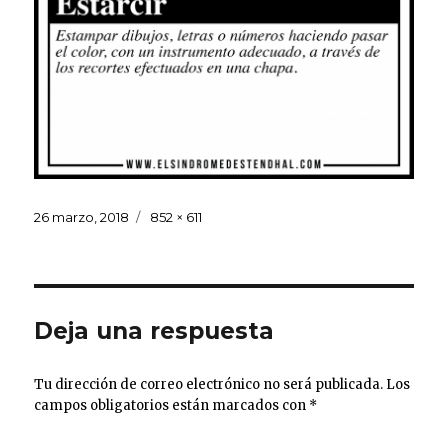
Publicado
Tamaño
26 marzo, 2018
852 × 611
el
completo
Deja una respuesta
Tu dirección de correo electrónico no será publicada.
Los
campos obligatorios están marcados con
*