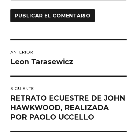
Navegación
ANTERIOR
de
Leon Tarasewicz
Entrada
anterior:
entradas
SIGUIENTE
RETRATO ECUESTRE DE JOHN
Entrada
siguiente:
HAWKWOOD, REALIZADA
POR PAOLO UCCELLO