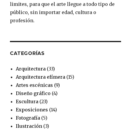
k
a
s
limites, para que el arte llegue a todo tipo de
público, sin importar edad, cultura o
m
t
profesión.
CATEGORÍAS
Arquitectura
(33)
Arquitectura efímera
(15)
Artes escénicas
(9)
Diseño gráfico
(4)
Escultura
(23)
Exposiciones
(14)
Fotografía
(5)
Ilustración
(3)