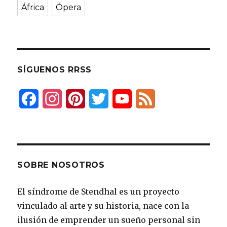
África
Ópera
SÍGUENOS RRSS
F
I
P
T
Y
F
a
n
i
w
o
e
c
s
n
i
u
e
e
t
t
t
T
d
SOBRE NOSOTROS
b
a
e
t
u
El síndrome de Stendhal es un proyecto
o
g
r
e
b
vinculado al arte y su historia, nace con la
o
r
e
r
e
ilusión de emprender un sueño personal sin