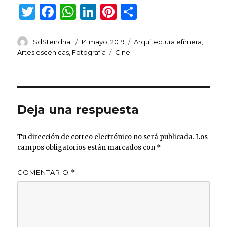
T
F
W
Li
Pi
C
w
a
h
n
n
o
it
c
at
k
te
m
Autor
Publicado
Categorías
SdStendhal
14 mayo, 2019
Arquitectura efímera
,
el
Etiquetas
Artes escénicas
,
Fotografía
Cine
te
e
s
e
re
p
r
b
A
dI
st
ar
o
p
n
ti
o
p
r
Deja una respuesta
k
Tu dirección de correo electrónico no será publicada.
Los
campos obligatorios están marcados con
*
COMENTARIO
*