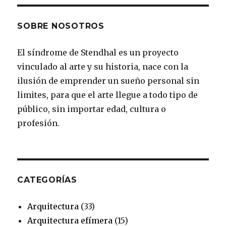
e
t
t
t
T
d
SOBRE NOSOTROS
b
a
e
t
u
El síndrome de Stendhal es un proyecto
o
g
r
e
b
vinculado al arte y su historia, nace con la
o
r
e
r
e
ilusión de emprender un sueño personal sin
k
a
s
limites, para que el arte llegue a todo tipo de
público, sin importar edad, cultura o
m
t
profesión.
CATEGORÍAS
Arquitectura
(33)
Arquitectura efímera
(15)