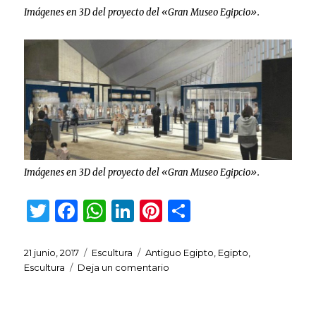
Imágenes en 3D del proyecto del «Gran Museo Egipcio».
Imágenes en 3D del proyecto del «Gran Museo Egipcio».
T
F
W
Li
Pi
C
w
a
h
n
n
o
it
c
at
k
te
m
Publicado
Categorías
Etiquetas
21 junio, 2017
Escultura
Antiguo Egipto
,
Egipto
,
el
en
Escultura
Deja un comentario
te
e
s
e
re
p
Psamético
r
b
A
dI
st
ar
I
(660-