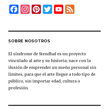
k
F
I
P
T
Y
F
a
n
i
w
o
e
c
s
n
i
u
e
e
t
t
t
T
d
SOBRE NOSOTROS
b
a
e
t
u
El síndrome de Stendhal es un proyecto
o
g
r
e
b
vinculado al arte y su historia, nace con la
o
r
e
r
e
ilusión de emprender un sueño personal sin
k
a
s
limites, para que el arte llegue a todo tipo de
público, sin importar edad, cultura o
m
t
profesión.