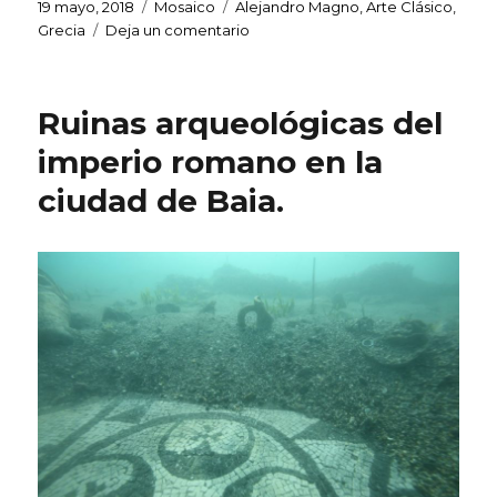
it
c
at
k
te
m
Publicado
Categorías
Etiquetas
19 mayo, 2018
Mosaico
Alejandro Magno
,
Arte Clásico
,
el
en
Grecia
Deja un comentario
te
e
s
e
re
p
Mosaico
r
b
A
dI
st
ar
de
Alejandro.
o
p
n
ti
Ruinas arqueológicas del
o
p
r
imperio romano en la
k
ciudad de Baia.