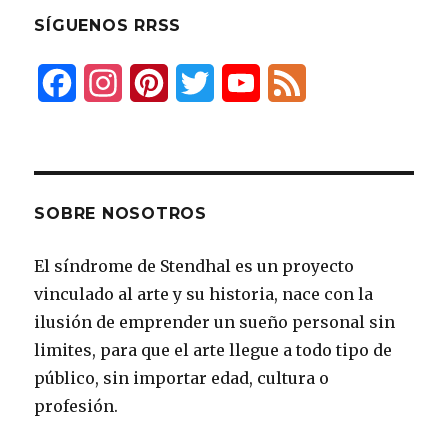
SÍGUENOS RRSS
F
I
P
T
Y
F
a
n
i
w
o
e
c
s
n
i
u
e
e
t
t
t
T
d
SOBRE NOSOTROS
b
a
e
t
u
El síndrome de Stendhal es un proyecto
o
g
r
e
b
vinculado al arte y su historia, nace con la
o
r
e
r
e
ilusión de emprender un sueño personal sin
k
a
s
limites, para que el arte llegue a todo tipo de
público, sin importar edad, cultura o
m
t
profesión.