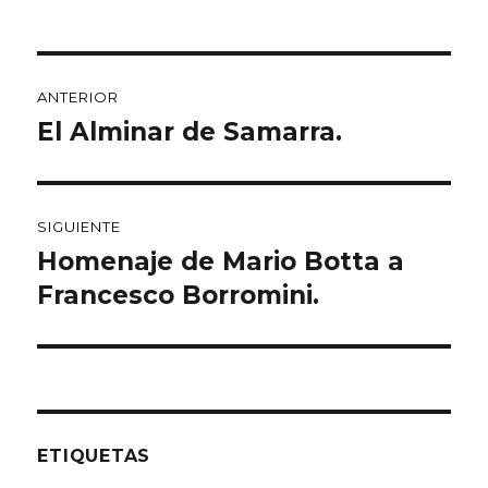
Navegación
ANTERIOR
de
El Alminar de Samarra.
Entrada
anterior:
entradas
SIGUIENTE
Homenaje de Mario Botta a
Entrada
siguiente:
Francesco Borromini.
ETIQUETAS