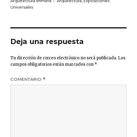
Etiquetas
Arquitectura efímera
Arquitectura
,
Exposiciones
te
e
s
e
re
p
Universales
r
b
A
dI
st
ar
o
p
n
ti
o
p
r
Deja una respuesta
k
Tu dirección de correo electrónico no será publicada.
Los
campos obligatorios están marcados con
*
COMENTARIO
*