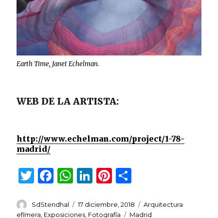
Earth Time, Janet Echelman.
WEB DE LA ARTISTA:
http://www.echelman.com/project/1-78-
madrid/
T
F
W
Li
Pi
C
w
a
h
n
n
o
it
c
at
k
te
m
Autor
Publicado
Categorías
SdStendhal
17 diciembre, 2018
Arquitectura
el
Etiquetas
efímera
,
Exposiciones
,
Fotografía
Madrid