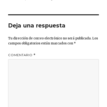
te
e
s
e
re
p
r
b
A
dI
st
ar
o
p
n
ti
o
p
r
Deja una respuesta
k
Tu dirección de correo electrónico no será publicada.
Los
campos obligatorios están marcados con
*
COMENTARIO
*