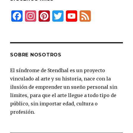
F
I
P
T
Y
F
a
n
i
w
o
e
c
s
n
i
u
e
e
t
t
t
T
d
SOBRE NOSOTROS
b
a
e
t
u
El síndrome de Stendhal es un proyecto
o
g
r
e
b
vinculado al arte y su historia, nace con la
o
r
e
r
e
ilusión de emprender un sueño personal sin
k
a
s
limites, para que el arte llegue a todo tipo de
público, sin importar edad, cultura o
m
t
profesión.