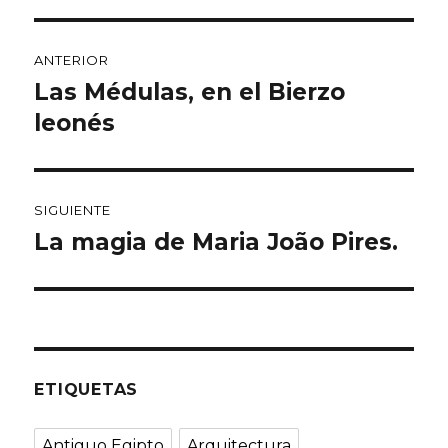
Navegación
ANTERIOR
de
Las Médulas, en el Bierzo
Entrada
anterior:
leonés
entradas
SIGUIENTE
La magia de Maria João Pires.
Entrada
siguiente:
ETIQUETAS
Antiguo Egipto
Arquitectura